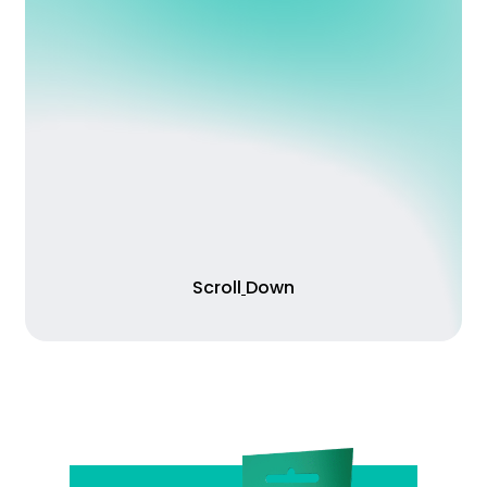
S
c
r
o
l
l
D
o
w
n