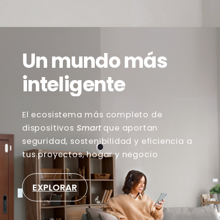
Un
mundo más
inteligente
El ecosistema más completo de
dispositivos
Smart
que aportan
seguridad, sostenibilidad y eficiencia a
tus proyectos, hogar y negocio
EXPLORAR