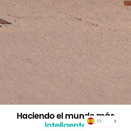
Haciendo el mundo
más
ES
inteligente